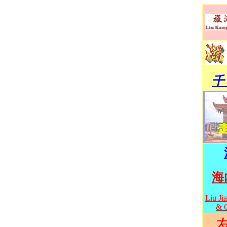
千
海
Liu Ji
& O