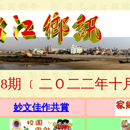
9
8
期
﹝二Ｏ二
二
年
十
妙文佳作共賞