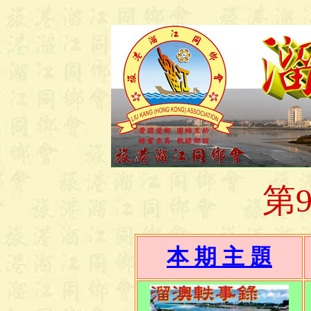
第
本 期 主 題